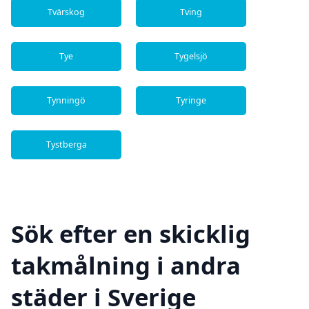
Tvärskog
Tving
Tye
Tygelsjö
Tynningö
Tyringe
Tystberga
Sök efter en skicklig
takmålning i andra
städer i Sverige