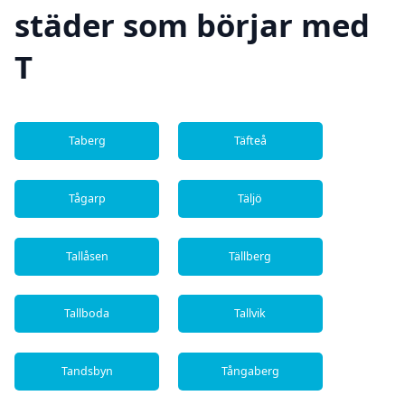
städer som börjar med
T
Taberg
Täfteå
Tågarp
Täljö
Tallåsen
Tällberg
Tallboda
Tallvik
Tandsbyn
Tångaberg