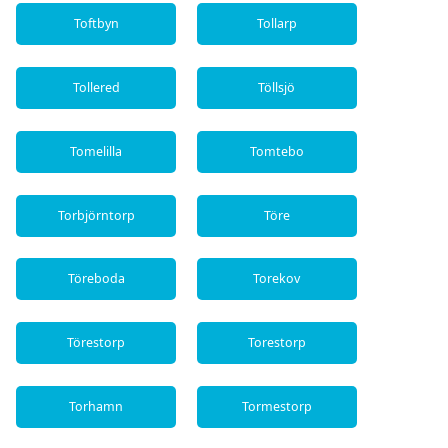
Toftbyn
Tollarp
Tollered
Töllsjö
Tomelilla
Tomtebo
Torbjörntorp
Töre
Töreboda
Torekov
Törestorp
Torestorp
Torhamn
Tormestorp