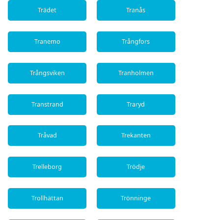
Trädet
Tranås
Tranemo
Trångfors
Trångsviken
Tranholmen
Transtrand
Traryd
Tråvad
Trekanten
Trelleborg
Trödje
Trollhättan
Trönninge