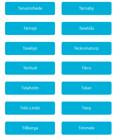
Tanumshede
Tärnaby
Tärnsjö
Tävelsås
Tavelsjö
Teckomatorp
Tenhult
Tibro
Tidaholm
Tidan
Tidö-Lindö
Tierp
Tillberga
Timmele