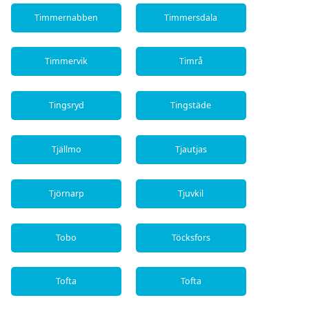
Timmernabben
Timmersdala
Timmervik
Timrå
Tingsryd
Tingstäde
Tjällmo
Tjautjas
Tjörnarp
Tjuvkil
Tobo
Töcksfors
Tofta
Tofta