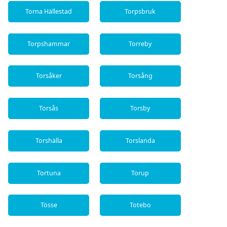
Torna Hällestad
Torpsbruk
Torpshammar
Torreby
Torsåker
Torsång
Torsås
Torsby
Torshälla
Torslanda
Tortuna
Torup
Tösse
Totebo