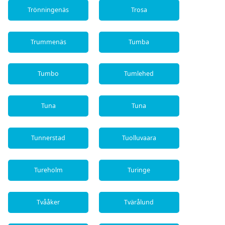
Trönningenäs
Trosa
Trummenäs
Tumba
Tumbo
Tumlehed
Tuna
Tuna
Tunnerstad
Tuolluvaara
Tureholm
Turinge
Tvååker
Tvärålund