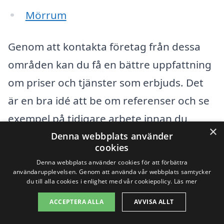
Mörrum
Genom att kontakta företag från dessa
områden kan du få en bättre uppfattning
om priser och tjänster som erbjuds. Det
är en bra idé att be om referenser och se
exempel på tidigare arbete innan du
×
beslutar dig för vilket företag du vill anlita.
Denna webbplats använder
cookies
Många av dessa företag erbjuder också
Denna webbplats använder cookies för att förbättra
kostnadsfria offerter, vilket gör det lättare
användarupplevelsen. Genom att använda vår webbplats samtycker
du till alla cookies i enlighet med vår cookiepolicy.
Läs mer
att jämföra alternativ och hitta det bästa
ACCEPTERA ALLA
AVVISA ALLT
priset för
takmålning i Torhamn
.