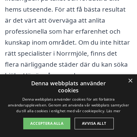
hems utseende. För att få bästa resultat
är det värt att överväga att anlita
professionella som har erfarenhet och
kunskap inom området. Om du inte hittar
rätt specialister i Norrmjöle, finns det
flera närliggande städer där du kan söka
hjälp. Här är några av dem:
×
Denna webbplats använder
cookies
Umeå
Denna webbplats använder cookies för att förbättra
användarupplevelsen. Genom att använda vår webbplats samtycker
Bjurholm
du till alla cookies i enlighet med vår cookiepolicy.
Läs mer
ACCEPTERA ALLA
AVVISA ALLT
Örnsköldsvik