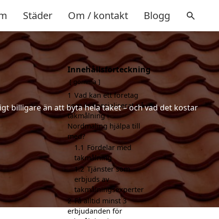
m
Städer
Om / kontakt
Blogg
Innehållsförteckning
gömma
1
Vad kan ett företag
som är specialiserat på
t billigare än att byta hela taket – och vad det kostar
takmålning i
Nordmaling hjälpa till
med?
1.1
Fördelar med
takmålning
1.2
Tjänster som
erbjuds av
takmålningsexperter
2
Få alltid minst 3
erbjudanden för