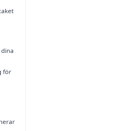
taket
 dina
h
g för
anerar