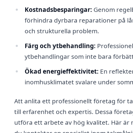
Kostnadsbesparingar:
Genom regelbu
förhindra dyrbara reparationer på lån
och strukturella problem.
Färg och ytbehandling:
Professionel
ytbehandlingar som inte bara förbätt
Ökad energieffektivitet:
En reflekter
inomhusklimatet svalare under somm
Att anlita ett professionellt företag för 
till erfarenhet och expertis. Dessa föret
utföra ett arbete av hög kvalitet. Här är
du kontaktar en specialist inom takmålni