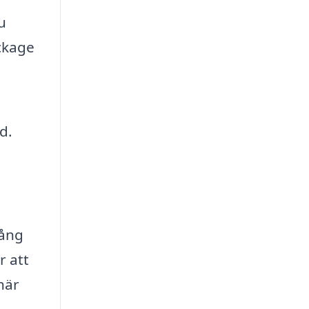
u
äckage
d.
gång
r att
när