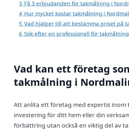
3
Få 3 erbjudanden för takmålning i Nordm
4
Hur mycket kostar takmålning i Nordmal
5
Vad hjälper till att bestämma priset på 
6
Sök efter en professionell för takmålnin
Vad kan ett företag som
takmålning i Nordmalin
Att anlita ett företag med expertis ino
investering för ditt hem eller din verksa
förbättring utan också en viktig del av ta