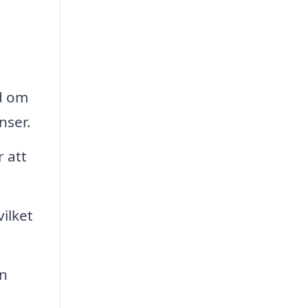
åd om
nser.
 att
ilket
en