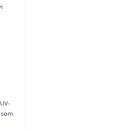
i
 UV-
r som