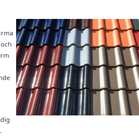
firma
t och
form
ande
 dig
.