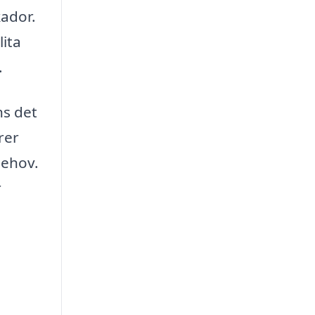
kador.
lita
.
ns det
rer
behov.
r