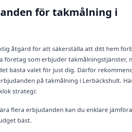
danden för takmålning i
ig åtgärd för att säkerställa att ditt hem förbl
nga företag som erbjuder takmålningstjänster,
 det bästa valet för just dig. Därför rekommen
e erbjudanden på takmålning i Lerbäckshult. Hä
klok strategi:
ra flera erbjudanden kan du enklare jämför
udget bäst.