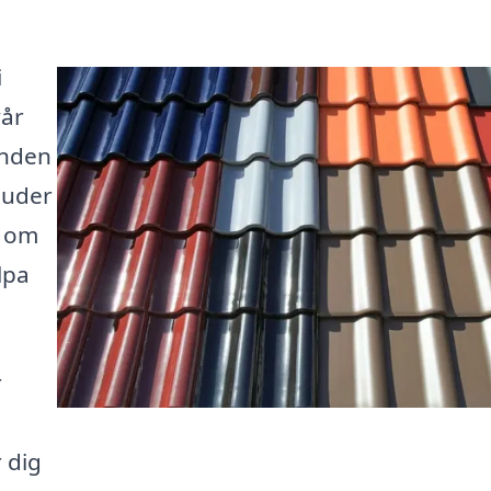
i
vår
anden
juder
d om
älpa
r
 dig