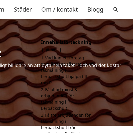
m
Städer
Om / kontakt
Blogg
Innehållsförteckning
t
gömma
1
Vad kan ett företag
som är specialiserat på
t billigare än att byta hela taket – och vad det kostar
takmålning i
Lerbäckshult hjälpa till
med?
2
Få alltid minst 3
erbjudanden för
takmålning i
Lerbäckshult
3
Få tre erbjudanden för
takmålning i
Lerbäckshult från