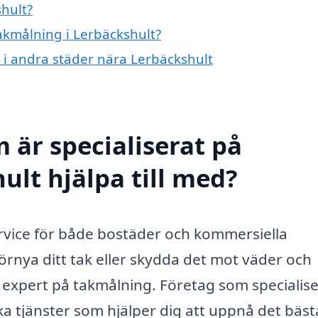
hult?
takmålning i Lerbäckshult?
g i andra städer nära Lerbäckshult
 är specialiserat på
ult hjälpa till med?
ervice för både bostäder och kommersiella
örnya ditt tak eller skydda det mot väder och
en expert på takmålning. Företag som specialis
ka tjänster som hjälper dig att uppnå det bäst