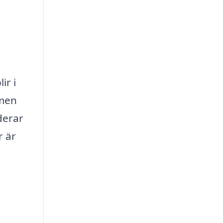
ir i
 men
derar
r är
a