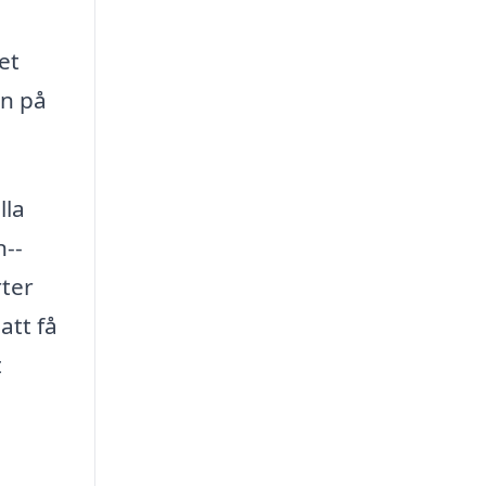
et
en på
lla
n--
rter
att få
t