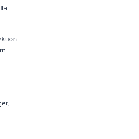
lla
ektion
om
ger,