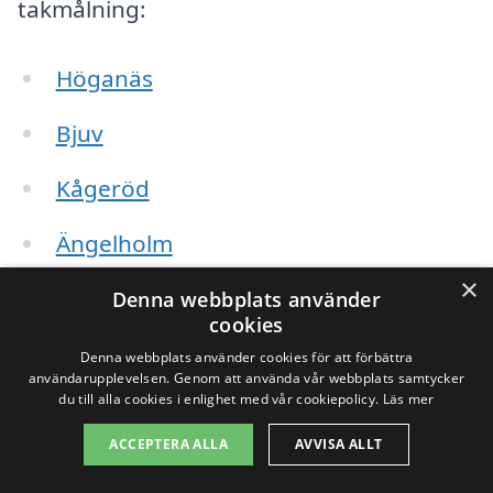
takmålning:
Höganäs
Bjuv
Kågeröd
Ängelholm
×
Rydebäck
Denna webbplats använder
cookies
Väla
Denna webbplats använder cookies för att förbättra
användarupplevelsen. Genom att använda vår webbplats samtycker
du till alla cookies i enlighet med vår cookiepolicy.
Läs mer
Skånes Fagerhult
ACCEPTERA ALLA
AVVISA ALLT
Att söka efter takmålningstjänster i dessa