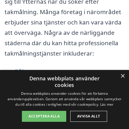
sig till Ytternäs när du söker efter
takmålning. Många företag i närområdet
erbjuder sina tjänster och kan vara värda
att överväga. Några av de närliggande
städerna där du kan hitta professionella
takmålningstjänster inkluderar:
Råby
×
Denna webbplats använder
cookies
Sigtuna
Denna webbplats använder cookies för att förbättra
Knivsta
användarupplevelsen. Genom att använda vår webbplats samtycker
du till alla cookies i enlighet med vår cookiepolicy.
Läs mer
Görväln
ACCEPTERA ALLA
AVVISA ALLT
Habo