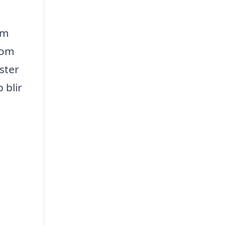
em
som
ster
 blir