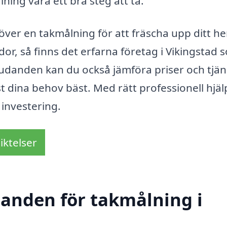
lning vara ett bra steg att ta.
ver en takmålning för att fräscha upp ditt h
dor, så finns det erfarna företag i Vikingstad 
bjudanden kan du också jämföra priser och tjän
st dina behov bäst. Med rätt professionell hjälp
investering.
iktelser
danden för takmålning i