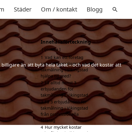
m
Städer
Om / kontakt
Blogg
Innehållsförteckning
gömma
1
Vad kan ett företag
som är specialiserat på
illigare än att byta hela taket – och vad det kostar att
takmålning i Vikingstad
hjälpa till med?
2
Få alltid minst 3
erbjudanden för
takmålning i Vikingstad
3
Få 3 erbjudanden för
takmålning i Vikingstad
från professionella
företag
4
Hur mycket kostar