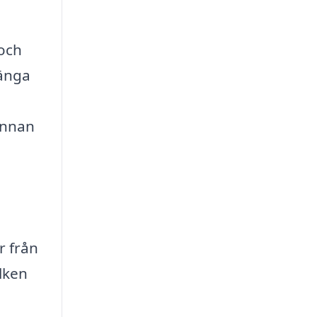
 och
länga
 innan
r från
ilken