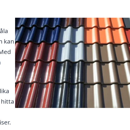
åla
m kan
 Med
h
lika
 hitta
iser.