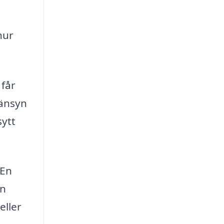
hur
 får
hänsyn
sytt
 En
an
eller