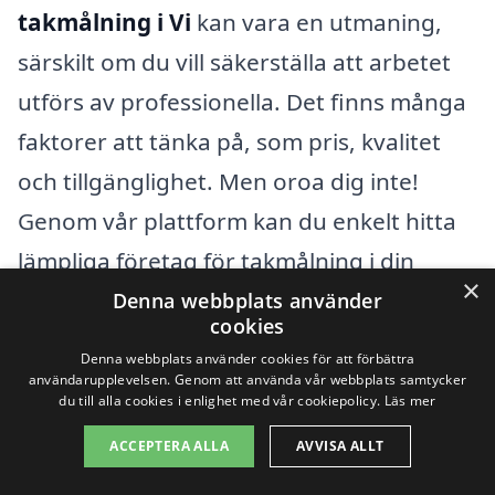
takmålning i Vi
kan vara en utmaning,
särskilt om du vill säkerställa att arbetet
utförs av professionella. Det finns många
faktorer att tänka på, som pris, kvalitet
och tillgänglighet. Men oroa dig inte!
Genom vår plattform kan du enkelt hitta
lämpliga företag för takmålning i din
×
närhet. Vi erbjuder en metod att jämföra
Denna webbplats använder
cookies
olika aktörer och få offerter, så att du kan
Denna webbplats använder cookies för att förbättra
fatta ett välgrundat beslut.
användarupplevelsen. Genom att använda vår webbplats samtycker
du till alla cookies i enlighet med vår cookiepolicy.
Läs mer
Närområdet kring Vi har flera städer där
ACCEPTERA ALLA
AVVISA ALLT
du också kan söka efter