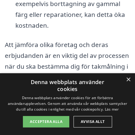
exempelvis borttagning av gammal
färg eller reparationer, kan detta öka
kostnaden.
Att jämföra olika företag och deras
erbjudanden är en viktig del av processen
när du ska bestämma dig för takmålning i
Vena. Genom våra tjänster på xn--
×
Denna webbplats använder
takmlning-pris-oib.se kan du enkelt få
cookies
flera offerter från lokala målare, vilket gör
Denna webbplats använder cookies för att förbättra
användarupplevelsen. Genom att använda vår webbplats samtycker
att du kan jämföra priser och välja det
du till alla cookies i enlighet med vår cookiepolicy.
Läs mer
alternativ som bäst passar dina behov
ACCEPTERA ALLA
AVVISA ALLT
och budget. Kom ihåg att det inte alltid är