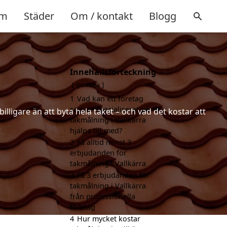
m
Städer
Om / kontakt
Blogg
Innehållsförteckning
gömma
1
Vad kan ett företag
som är specialiserat på
illigare än att byta hela taket – och vad det kostar att
takmålning i Vallkärra
hjälpa till med?
2
Få alltid minst 3
erbjudanden för
takmålning i Vallkärra
3
Få 3 erbjudanden för
takmålning i Vallkärra
från professionella
företag
4
Hur mycket kostar