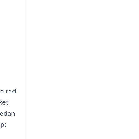
en rad
ket
 Nedan
lp: