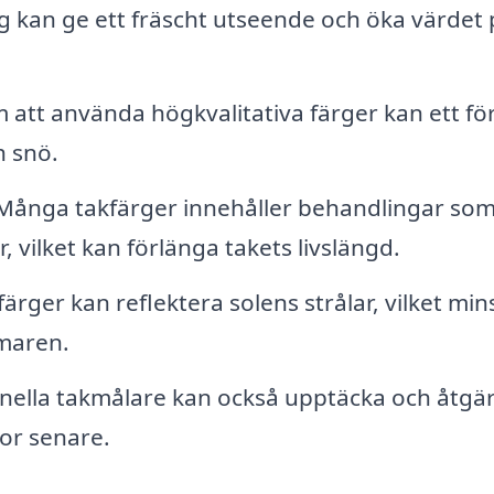
 kan ge ett fräscht utseende och öka värdet 
att använda högkvalitativa färger kan ett fö
h snö.
ånga takfärger innehåller behandlingar so
 vilket kan förlänga takets livslängd.
ärger kan reflektera solens strålar, vilket min
maren.
nella takmålare kan också upptäcka och åtgä
dor senare.