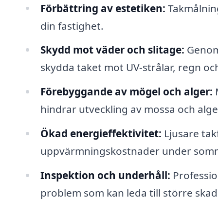
Förbättring av estetiken:
Takmålning
din fastighet.
Skydd mot väder och slitage:
Genom 
skydda taket mot UV-strålar, regn oc
Förebyggande av mögel och alger:
M
hindrar utveckling av mossa och alger,
Ökad energieffektivitet:
Ljusare takf
uppvärmningskostnader under som
Inspektion och underhåll:
Professio
problem som kan leda till större ska