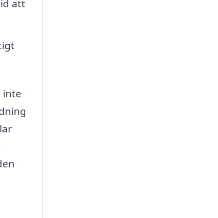
id att
igt
 inte
edning
lar
g
den