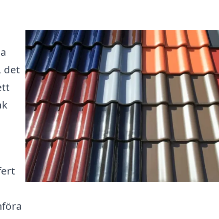
la
, det
tt
ak
fert
mföra