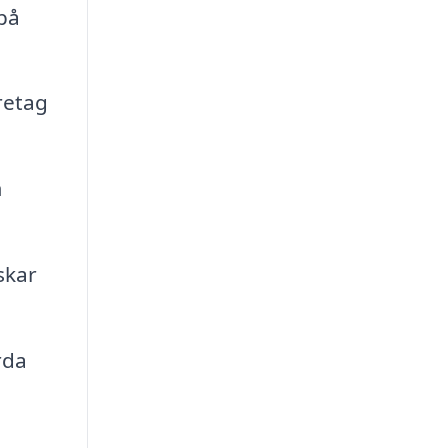
på
retag
m
skar
rda