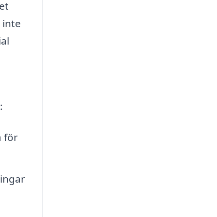
et
 inte
al
:
 för
ningar