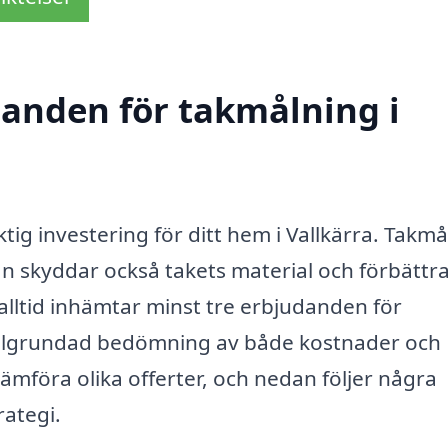
danden för takmålning i
ktig investering för ditt hem i Vallkärra. Takm
an skyddar också takets material och förbättr
 alltid inhämtar minst tre erbjudanden för
 välgrundad bedömning av både kostnader och
 jämföra olika offerter, och nedan följer några
rategi.