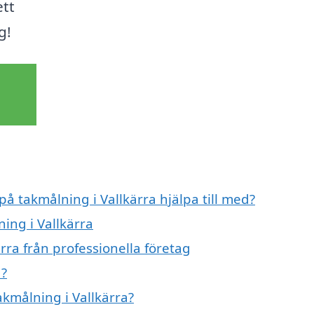
ett
g!
på takmålning i Vallkärra hjälpa till med?
ing i Vallkärra
rra från professionella företag
a?
akmålning i Vallkärra?