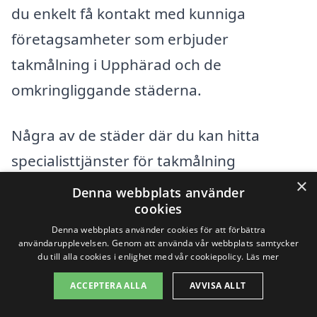
du enkelt få kontakt med kunniga
företagsamheter som erbjuder
takmålning i Upphärad och de
omkringliggande städerna.
Några av de städer där du kan hitta
specialisttjänster för takmålning
×
inkluderar:
Denna webbplats använder
cookies
Trollhättan
Denna webbplats använder cookies för att förbättra
användarupplevelsen. Genom att använda vår webbplats samtycker
du till alla cookies i enlighet med vår cookiepolicy.
Läs mer
Vänersborg
ACCEPTERA ALLA
AVVISA ALLT
Lilla Edet