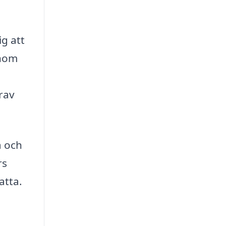
ig att
enom
krav
a och
rs
atta.