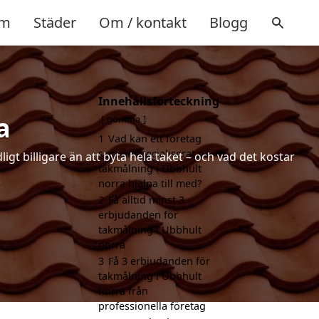
m
Städer
Om / kontakt
Blogg
Innehållsförteckning
a
gömma
1
Vad kan ett företag
som är specialiserat på
gt billigare än att byta hela taket – och vad det kostar
takmålning i Ubbhult
norra hjälpa till med?
2
Få alltid minst 3
erbjudanden för
takmålning i Ubbhult
norra
3
Få 3 erbjudanden för
takmålning i Ubbhult
norra från
professionella företag