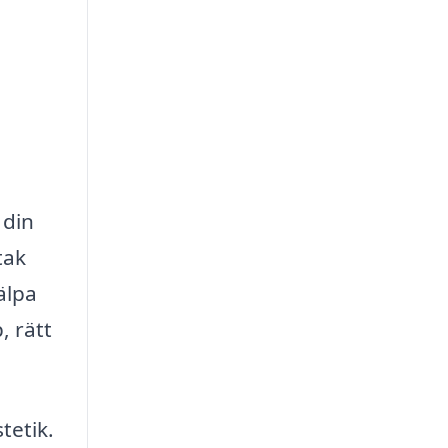
 din
tak
älpa
, rätt
tetik.