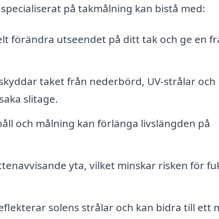
specialiserat på takmålning kan bistå med:
lt förändra utseendet på ditt tak och ge en f
kyddar taket från nederbörd, UV-strålar och
aka slitage.
ll och målning kan förlänga livslängden på
enavvisande yta, vilket minskar risken för fu
flekterar solens strålar och kan bidra till ett