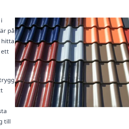
i
är på
 hitta
 ett
 trygg
tt
sta
 till