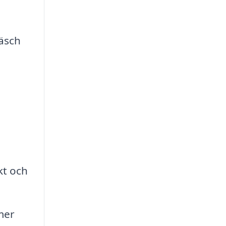
räsch
kt och
 mer