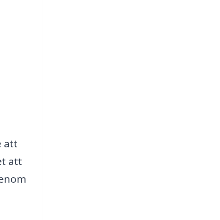
 att
t att
 Genom