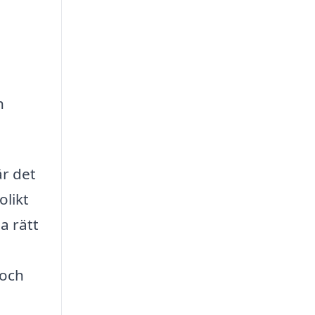
h
är det
olikt
a rätt
 och