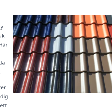
ny
ak
 Här
da
.
ver
 dig
 ett