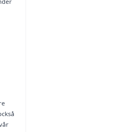
under
re
också
 vår