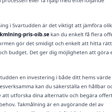
 processen eller få hjälp med efterföljande
ing i Svartudden är det viktigt att jämföra oli
kmlning-pris-oib.se
kan du enkelt få flera off
formen gör det smidigt och enkelt att hitta rätt
ch budget. Det ger dig möjligheten att göra 
tudden en investering i både ditt hems värde
kesverksamma kan du säkerställa en hållbar o
e att utforska dina alternativ och begära offer
na behov. Takmålning är en avgörande del av