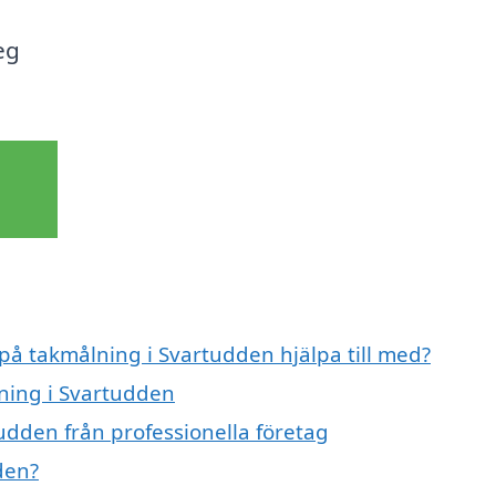
eg
 på takmålning i Svartudden hjälpa till med?
lning i Svartudden
udden från professionella företag
den?