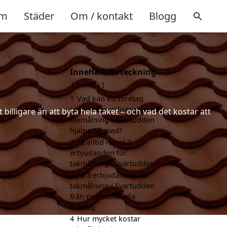
m
Städer
Om / kontakt
Blogg
Innehållsförteckning
gömma
1
Vad kan ett företag
som är specialiserat på
illigare än att byta hela taket – och vad det kostar att
takmålning i Svartudden
hjälpa till med?
2
Få alltid minst 3
erbjudanden för
takmålning i Svartudden
3
Få 3 erbjudanden för
takmålning i Svartudden
från professionella
företag
4
Hur mycket kostar