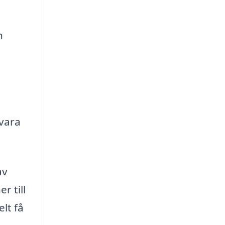
h
vara
av
r till
lt få