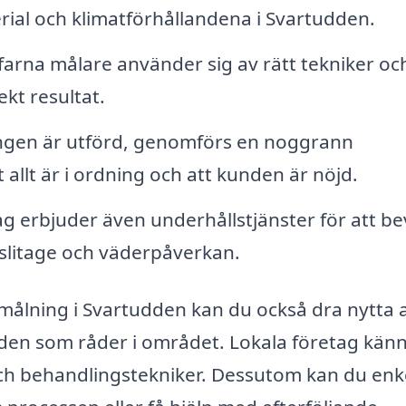
rial och klimatförhållandena i Svartudden.
arna målare använder sig av rätt tekniker oc
ekt resultat.
ingen är utförd, genomförs en noggrann
tt allt är i ordning och att kunden är nöjd.
 erbjuder även underhållstjänster för att be
slitage och väderpåverkan.
akmålning i Svartudden kan du också dra nytta 
en som råder i området. Lokala företag känne
 och behandlingstekniker. Dessutom kan du enke