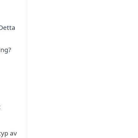
Detta
ing?
t
typ av