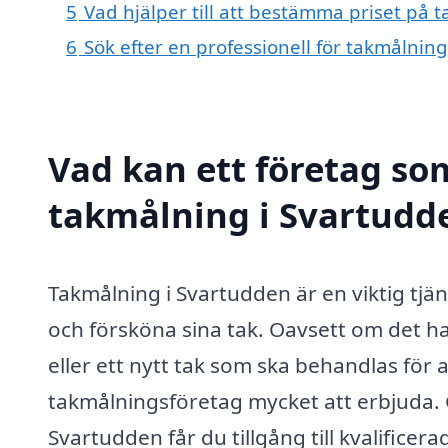
5
Vad hjälper till att bestämma priset på 
6
Sök efter en professionell för takmålnin
Vad kan ett företag som
takmålning i Svartudde
Takmålning i Svartudden är en viktig tjä
och försköna sina tak. Oavsett om det h
eller ett nytt tak som ska behandlas för a
takmålningsföretag mycket att erbjuda. 
Svartudden får du tillgång till kvalifice