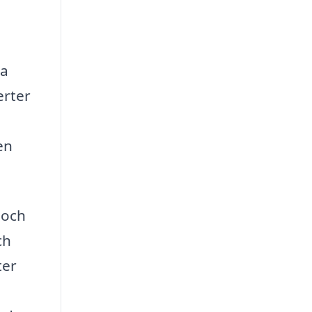
ka
erter
en
 och
ch
ter