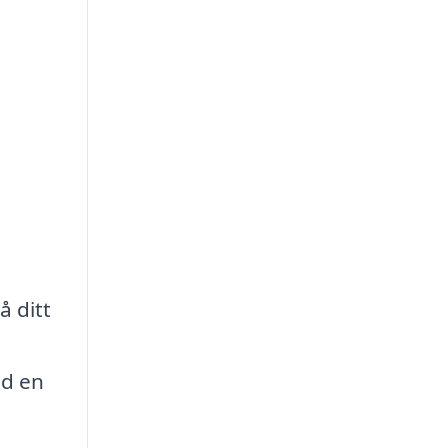
å ditt
id en
,