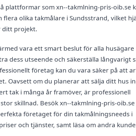
 plattformar som xn--takmlning-pris-oib.se 
n flera olika takmålare i Sundsstrand, vilket hj
 ditt projekt.
ärmed vara ett smart beslut för alla husägar
ättra dess utseende och säkerställa långvarigt 
fessionellt företag kan du vara säker på att a
et. Oavsett om du planerar att sälja ditt hus 
ckert tak i många år framöver, är professionell
tor skillnad. Besök xn--takmlning-pris-oib.se 
perfekta företaget för din takmålningsneeds i
priser och tjänster, samt läsa om andra kunde
.