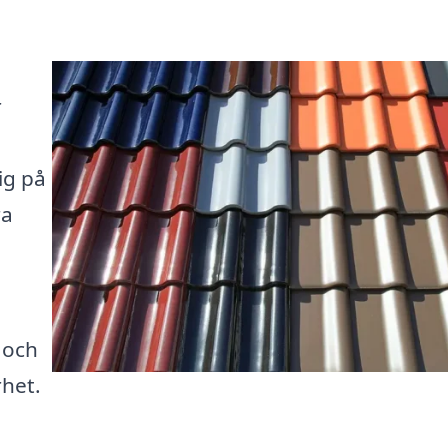
r
ig på
ra
 och
rhet.