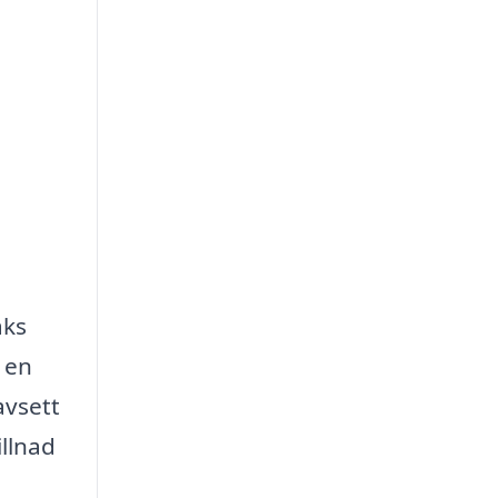
aks
 en
avsett
illnad