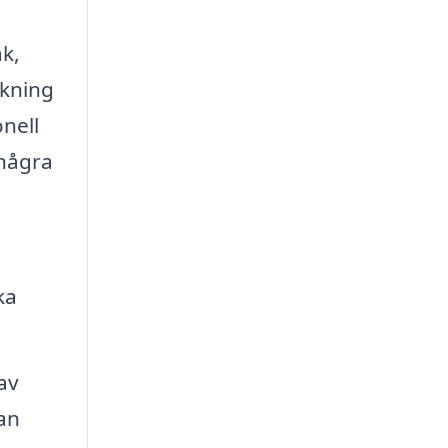
ak,
rkning
onell
 några
ka
av
an