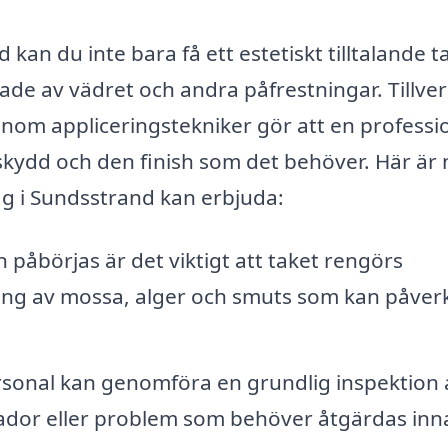
kan du inte bara få ett estetiskt tilltalande t
ade av vädret och andra påfrestningar. Tillve
inom appliceringstekniker gör att en professi
t skydd och den finish som det behöver. Här är
ag i Sundsstrand kan erbjuda:
påbörjas är det viktigt att taket rengörs
ing av mossa, alger och smuts som kan påver
sonal kan genomföra en grundlig inspektion 
 skador eller problem som behöver åtgärdas inn