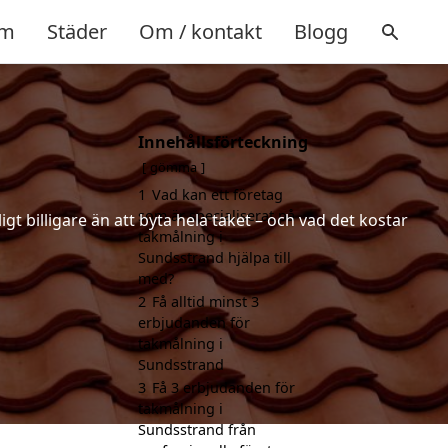
m
Städer
Om / kontakt
Blogg
Innehållsförteckning
gömma
1
Vad kan ett företag
som är specialiserat på
t billigare än att byta hela taket – och vad det kostar
takmålning i
Sundsstrand hjälpa till
med?
2
Få alltid minst 3
erbjudanden för
takmålning i
Sundsstrand
3
Få 3 erbjudanden för
takmålning i
Sundsstrand från