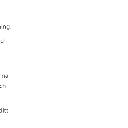
ing.
och
rna
och
ditt