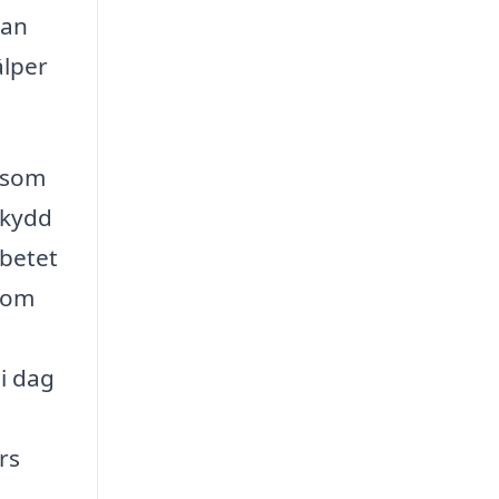
kan
älper
e som
skydd
rbetet
inom
i dag
rs