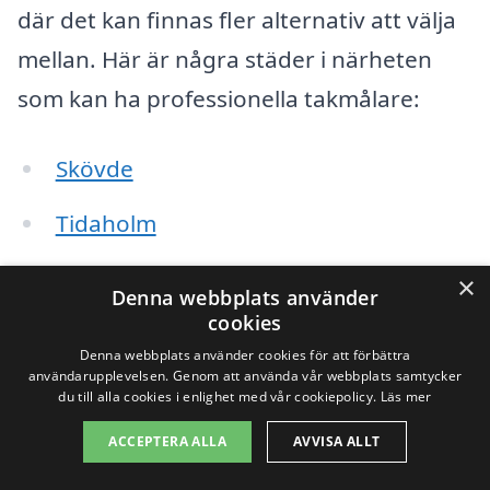
där det kan finnas fler alternativ att välja
mellan. Här är några städer i närheten
som kan ha professionella takmålare:
Skövde
Tidaholm
Habo
×
Denna webbplats använder
cookies
Gullspång
Denna webbplats använder cookies för att förbättra
användarupplevelsen. Genom att använda vår webbplats samtycker
Falköpings
du till alla cookies i enlighet med vår cookiepolicy.
Läs mer
Mariestad
ACCEPTERA ALLA
AVVISA ALLT