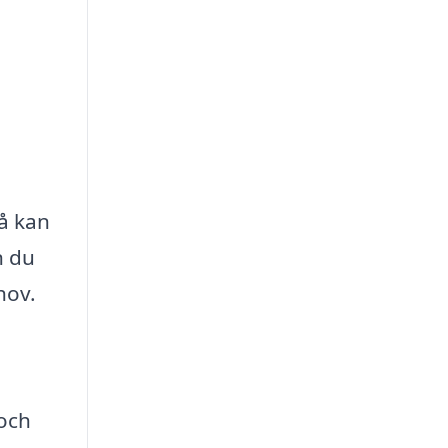
så kan
n du
hov.
 och