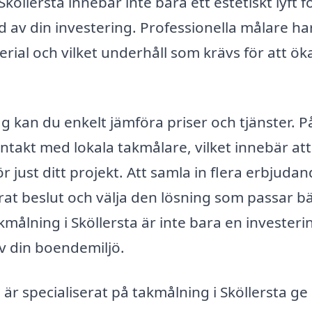
köllersta innebär inte bara ett estetiskt lyft f
dd av din investering. Professionella målare ha
ial och vilket underhåll som krävs för att ök
g kan du enkelt jämföra priser och tjänster. P
ntakt med lokala takmålare, vilket innebär at
för just ditt projekt. Att samla in flera erbjuda
erat beslut och välja den lösning som passar bä
målning i Sköllersta är inte bara en investerin
av din boendemiljö.
r specialiserat på takmålning i Sköllersta ge