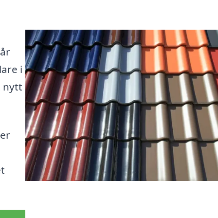
vår
are i
 nytt
ser
t