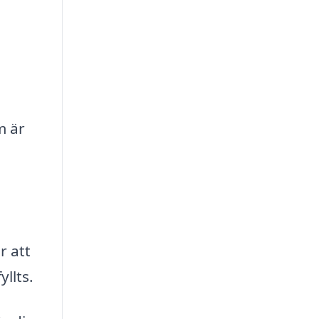
m är
r att
llts.