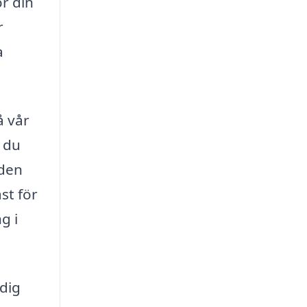
ör din
r
a
å vår
t du
nden
st för
g i
 dig