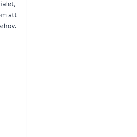
ialet,
om att
behov.