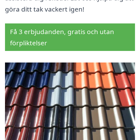
göra ditt tak vackert igen!
Få 3 erbjudanden, gratis och utan
förpliktelser