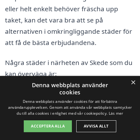
eller helt enkelt behöver fräscha upp
taket, kan det vara bra att se på
alternativen i omkringliggande städer för
att få de bästa erbjudandena.
Några städer i närheten av Skede som du
kan överväga är:
×
Denna webbplats använder
cookies
Vetlanda
Denna webbplats använder cookies för att förbättra
användarupplevelsen. Genom att använda vår webbplats samtycker
Hyltebruk
du till alla cookies i enlighet med vår cookiepolicy.
Läs mer
Bredaryd
ACCEPTERA ALLA
AVVISA ALLT