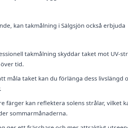
ende, kan takmålning i Sälgsjön också erbjuda
ssionell takmålning skyddar taket mot UV-str
över tid.
t måla taket kan du förlänga dess livslängd 
.
e färger kan reflektera solens strålar, vilket k
 under sommarmånaderna.
g ger ett fräschare och mer attraktivt utsee