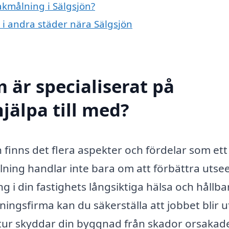
akmålning i Sälgsjön?
g i andra städer nära Sälgsjön
 är specialiserat på
jälpa till med?
 finns det flera aspekter och fördelar som ett
lning handlar inte bara om att förbättra utse
ng i din fastighets långsiktiga hälsa och hållba
ingsfirma kan du säkerställa att jobbet blir u
in tur skyddar din byggnad från skador orsakad