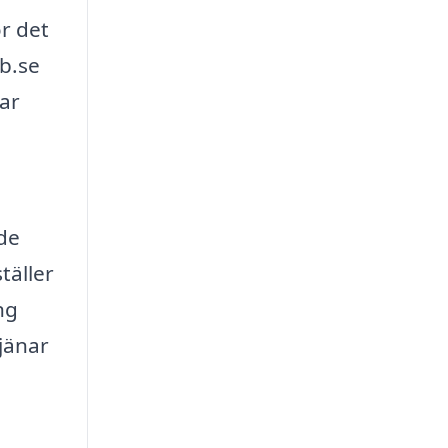
ör det
ib.se
tar
åde
täller
ng
tjänar