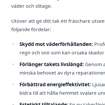
väder och slitage.
Utöver att ge ditt tak ett fräschare utse
följande fördelar:
Skydd mot väderförhållanden:
Profe
regn och snö som kan orsaka skador 
Förlänger takets livslängd:
Genom at
minska behovet av dyra reparationer
Förbättrad energieffektivitet:
Ljusar
bidra till att hålla hemmet svalare
Estetiskt tilltalande:
En ny takmålnin