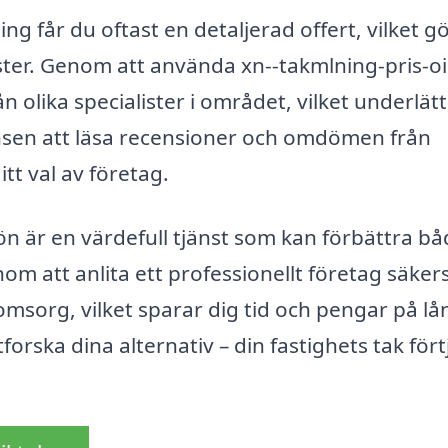
ng får du oftast en detaljerad offert, vilket g
änster. Genom att använda xn--takmlning-pris-o
n olika specialister i området, vilket underlät
nsen att läsa recensioner och omdömen från
itt val av företag.
n är en värdefull tjänst som kan förbättra b
nom att anlita ett professionellt företag säkers
omsorg, vilket sparar dig tid och pengar på lå
tforska dina alternativ – din fastighets tak för