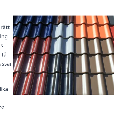
 rätt
ring
ss
 få
assar
lika
pa