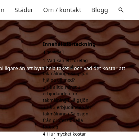
m
Städer
Om / kontakt
Blogg
Innehållsförteckning
gömma
1
Vad kan ett företag
som är specialiserat på
lligare än att byta hela taket – och vad det kostar att
takmålning i Sälgsjön
hjälpa till med?
2
Få alltid minst 3
erbjudanden för
takmålning i Sälgsjön
3
Få 3 erbjudanden för
takmålning i Sälgsjön
från professionella
företag
4
Hur mycket kostar