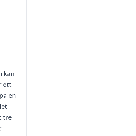
ön kan
 ett
apa en
det
t tre
: