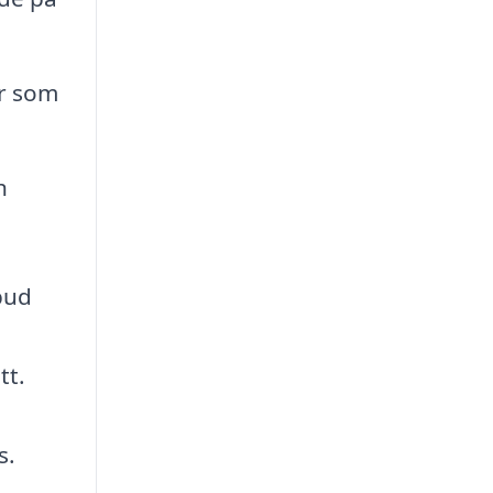
r som
h
tbud
tt.
s.