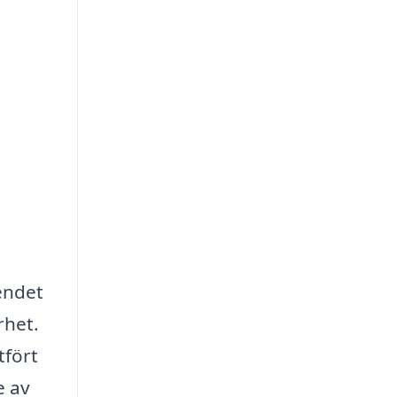
endet
rhet.
tfört
e av