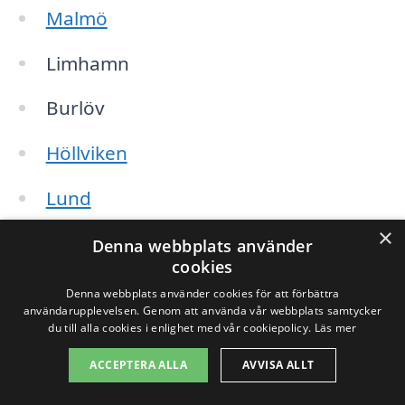
Malmö
Limhamn
Burlöv
Höllviken
Lund
×
Trelleborg
Denna webbplats använder
cookies
Svedala
Denna webbplats använder cookies för att förbättra
användarupplevelsen. Genom att använda vår webbplats samtycker
du till alla cookies i enlighet med vår cookiepolicy.
Läs mer
Staffanstorp
ACCEPTERA ALLA
AVVISA ALLT
Skurup