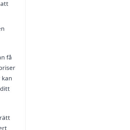
att
en
an få
priser
v kan
ditt
rätt
ert