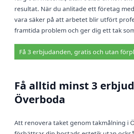
resultat. När du anlitade ett företag m
vara säker på att arbetet blir utfört prof
framtida problem och ger dig ett tak som
Få 3 erbjudanden, gratis och utan förpl
Få alltid minst 3 erbju
Överboda
Att renovera taket genom takmålning i Ö
förbättrar din bostads estetik utan också