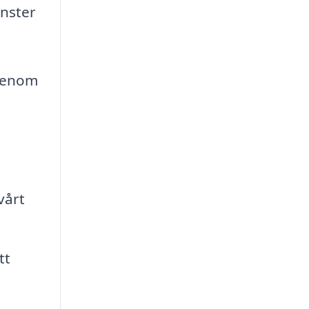
änster
 genom
vårt
tt