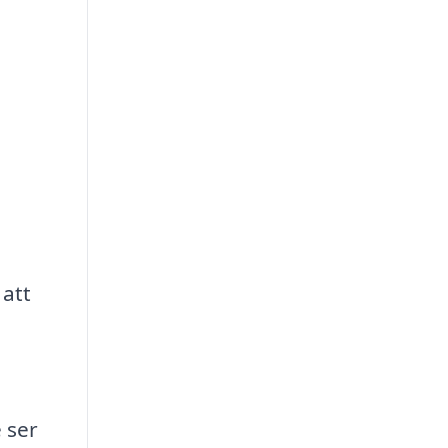
n
 att
 ser