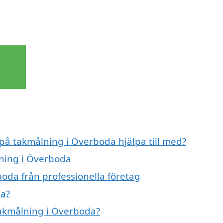
 på takmålning i Överboda hjälpa till med?
lning i Överboda
oda från professionella företag
da?
 takmålning i Överboda?