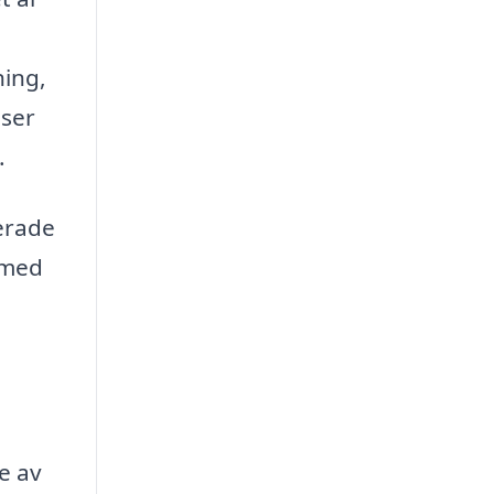
ning,
iser
.
erade
 med
e av