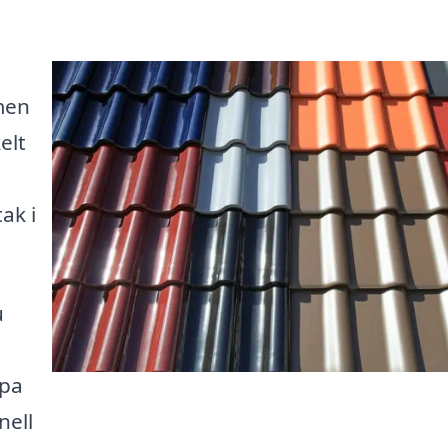
men
elt
ak i
u
lpa
nell