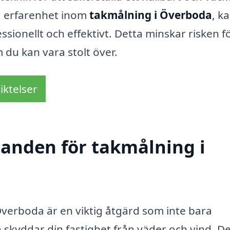
ed erfarenhet inom
takmålning i Överboda
, k
essionellt och effektivt. Detta minskar risken f
 du kan vara stolt över.
iktelser
danden för takmålning i
verboda är en viktig åtgärd som inte bara
 skyddar din fastighet från väder och vind. De