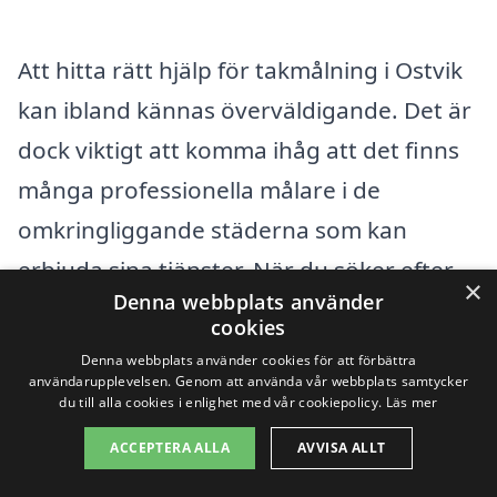
Att hitta rätt hjälp för takmålning i Ostvik
kan ibland kännas överväldigande. Det är
dock viktigt att komma ihåg att det finns
många professionella målare i de
omkringliggande städerna som kan
erbjuda sina tjänster. När du söker efter
×
Denna webbplats använder
takmålningsföretag, kan det vara en bra
cookies
idé att titta på företag i närliggande
Denna webbplats använder cookies för att förbättra
användarupplevelsen. Genom att använda vår webbplats samtycker
områden, vilket ger dig fler alternativ och
du till alla cookies i enlighet med vår cookiepolicy.
Läs mer
möjligheter att jämföra priser och
ACCEPTERA ALLA
AVVISA ALLT
tjänster. Några städer nära Ostvik där du