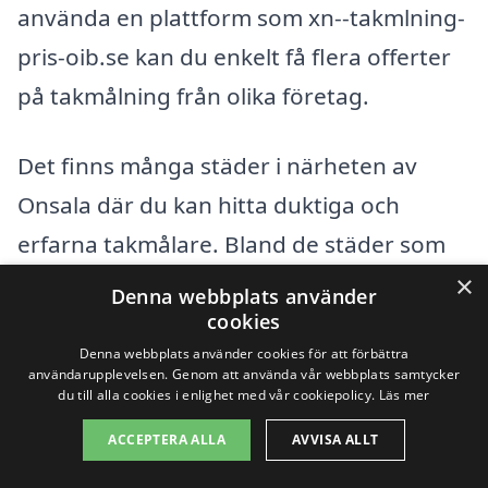
använda en plattform som xn--takmlning-
pris-oib.se kan du enkelt få flera offerter
på takmålning från olika företag.
Det finns många städer i närheten av
Onsala där du kan hitta duktiga och
erfarna takmålare. Bland de städer som
du kan överväga är:
×
Denna webbplats använder
cookies
Kungsbacka
Denna webbplats använder cookies för att förbättra
användarupplevelsen. Genom att använda vår webbplats samtycker
du till alla cookies i enlighet med vår cookiepolicy.
Läs mer
Fjärås
ACCEPTERA ALLA
AVVISA ALLT
Göteborg