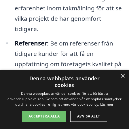
erfarenhet inom takmålning för att se
vilka projekt de har genomfört
tidigare.
Referenser:
Be om referenser från
tidigare kunder för att få en
uppfattning om företagets kvalitet på
arbete och kundservice.
×
Denna webbplats använder
cookies
Kostnadsförslag:
Använd plattformar
Denna webbplats använder cookies för att förbättra
som xn--takmlning-pris-oib.se för att
användarupplevelsen. Genom att använda vår webbplats samtycker
du till alla cookies i enlighet med vår cookiepolicy.
Läs mer
begära kostnadsförslag från flera
ACCEPTERA ALLA
AVVISA ALLT
företag och jämföra priser.