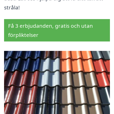
stråla!
Få 3 erbjudanden, gratis och utan
förpliktelser