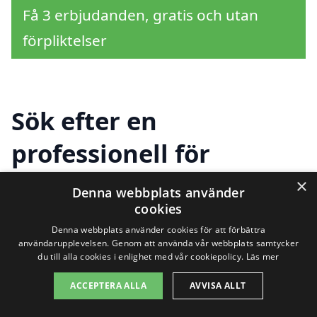
Få 3 erbjudanden, gratis och utan
förpliktelser
Sök efter en
professionell för
takmålning i andra
×
Denna webbplats använder
cookies
städer nära Nymölla
Denna webbplats använder cookies för att förbättra
användarupplevelsen. Genom att använda vår webbplats samtycker
du till alla cookies i enlighet med vår cookiepolicy.
Läs mer
Att hitta kunnig hjälp för
takmålning i
ACCEPTERA ALLA
AVVISA ALLT
Nymölla
är enklare än du kanske tror. Det