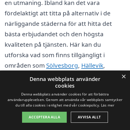
en utmaning. Ibland kan det vara
fördelaktigt att titta på alternativ i de
närliggande städerna för att hitta det
bästa erbjudandet och den högsta
kvaliteten på tjänsten. Här kan du
utforska vad som finns tillgängligt i
områden som
Sölvesborg
,
Hällevik
,
Bäckaskog
,
Mörbylånga
,
Hässleholm
,
×
Denna webbplats använder
Olofström
och
Kristianstad
.
cookies
Denna webbplats använder cookies för att förbättra
användarupplevelsen. Genom att använda vår webbplats samtycker
När du söker efter takmålning i Norje,
du till alla cookies i enlighet med vår cookiepolicy.
Läs mer
överväg att ställa följande frågor för att
ACCEPTERA ALLA
AVVISA ALLT
hjälpa dig att fatta rätt beslut: