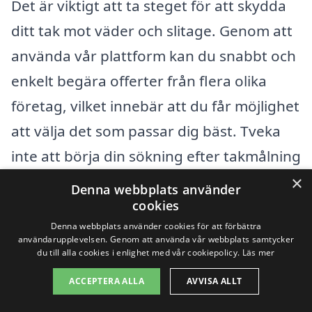
Det är viktigt att ta steget för att skydda
ditt tak mot väder och slitage. Genom att
använda vår plattform kan du snabbt och
enkelt begära offerter från flera olika
företag, vilket innebär att du får möjlighet
att välja det som passar dig bäst. Tveka
inte att börja din sökning efter takmålning
i Muskö eller i de närliggande städerna.
×
Denna webbplats använder
Med rätt hjälp kan du säkerställa att ditt
cookies
Denna webbplats använder cookies för att förbättra
tak inte bara ser bra ut, utan också att det
användarupplevelsen. Genom att använda vår webbplats samtycker
är hållbart och långvarigt.
du till alla cookies i enlighet med vår cookiepolicy.
Läs mer
ACCEPTERA ALLA
AVVISA ALLT
Få 3 erbjudanden, gratis och utan