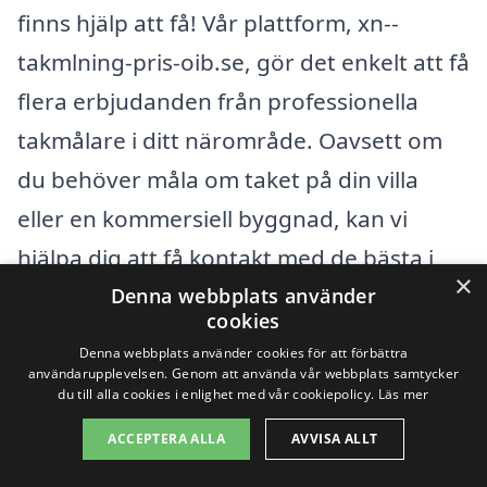
finns hjälp att få! Vår plattform, xn--
takmlning-pris-oib.se, gör det enkelt att få
flera erbjudanden från professionella
takmålare i ditt närområde. Oavsett om
du behöver måla om taket på din villa
eller en kommersiell byggnad, kan vi
hjälpa dig att få kontakt med de bästa i
×
branschen.
Denna webbplats använder
cookies
Denna webbplats använder cookies för att förbättra
Förutom Mohed finns det flera andra
användarupplevelsen. Genom att använda vår webbplats samtycker
du till alla cookies i enlighet med vår cookiepolicy.
Läs mer
städer i närheten där du också kan hitta
ACCEPTERA ALLA
AVVISA ALLT
kompetenta takmålare. Dessa inkluderar: