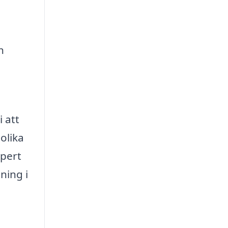
h
 att
olika
xpert
ning i