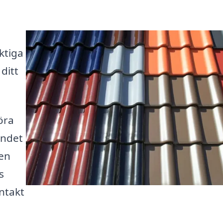
ktiga
ditt
öra
andet
 en
s
ontakt