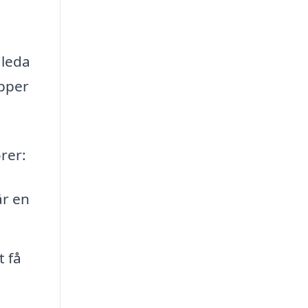
 leda
ipper
rer:
är en
t få