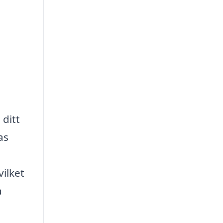
 ditt
as
ilket
a