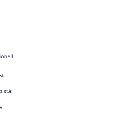
ionell
a.
bistå:
v