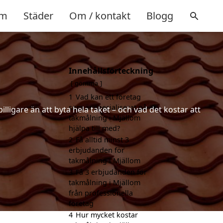
m
Städer
Om / kontakt
Blogg
Innehållsförteckning
gömma
1
Vad kan ett företag
som är specialiserat på
lligare än att byta hela taket – och vad det kostar att
takmålning i Mjällom
hjälpa till med?
2
Få alltid minst 3
erbjudanden för
takmålning i Mjällom
3
Få 3 erbjudanden för
takmålning i Mjällom
från professionella
företag
4
Hur mycket kostar