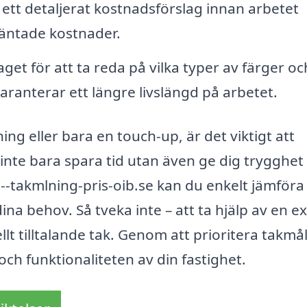
å ett detaljerat kostnadsförslag innan arbetet
väntade kostnader.
get för att ta reda på vilka typer av färger oc
ranterar ett längre livslängd på arbetet.
ng eller bara en touch-up, är det viktigt att
 inte bara spara tid utan även ge dig trygghet i
n--takmlning-pris-oib.se kan du enkelt jämföra 
ina behov. Så tveka inte – att ta hjälp av en e
llt tilltalande tak. Genom att prioritera takmål
ch funktionaliteten av din fastighet.