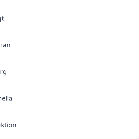
t.
nnan
ärg
nella
ektion