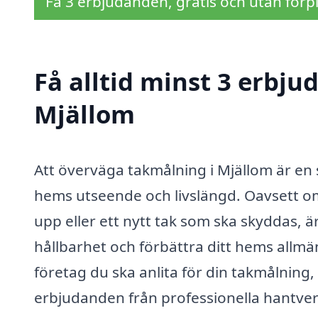
Få 3 erbjudanden, gratis och utan förpl
Få alltid minst 3 erbju
Mjällom
Att överväga takmålning i Mjällom är en 
hems utseende och livslängd. Oavsett o
upp eller ett nytt tak som ska skyddas, är
hållbarhet och förbättra ditt hems allmä
företag du ska anlita för din takmålning, ä
erbjudanden från professionella hantver