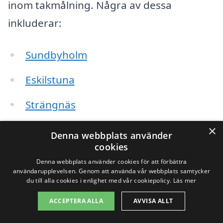
inom takmålning. Några av dessa
inkluderar:
Sundbyholm
Eskilstuna
Strängnäs
Torshälla
×
Denna webbplats använder
cookies
Västerås
Denna webbplats använder cookies för att förbättra
användarupplevelsen. Genom att använda vår webbplats samtycker
Kungsör
du till alla cookies i enlighet med vår cookiepolicy.
Läs mer
Köping
ACCEPTERA ALLA
AVVISA ALLT