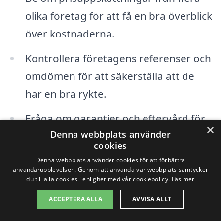
olika företag för att få en bra överblick
över kostnaderna.
Kontrollera företagens referenser och
omdömen för att säkerställa att de
har en bra rykte.
Fråga om garantier och eftervård för
×
Denna webbplats använder
att försäkra dig om att ditt tak hålls i
cookies
gott skick efter målning.
Denna webbplats använder cookies för att förbättra
användarupplevelsen. Genom att använda vår webbplats samtycker
Se till att de använder
du till alla cookies i enlighet med vår cookiepolicy.
Läs mer
kvalitetsmaterial för att garantera
ACCEPTERA ALLA
AVVISA ALLT
långvarig hållbarhet.