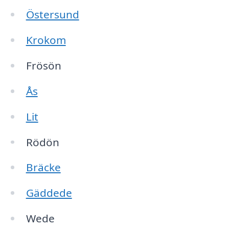
Östersund
Krokom
Frösön
Ås
Lit
Rödön
Bräcke
Gäddede
Wede