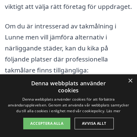
viktigt att välja rätt företag för uppdraget.
Om du är intresserad av takmålning i
Lunne men vill jämföra alternativ i
närliggande städer, kan du kika på
följande platser där professionella
takmålare finns tillgängliga:
×
Denna webbplats använder
Östersund
cookies
Denna webbplats använder cookies för att förbättra
Krokom
användarupplevelsen. Genom att använda vår webbplats samtycker
du till alla cookies i enlighet med vår cookiepolicy.
Läs mer
Alsen
ACCEPTERA ALLA
AVVISA ALLT
Bräcke