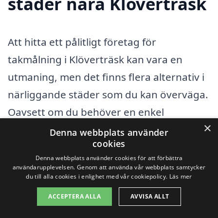
städer nära Klöverträsk
Att hitta ett pålitligt företag för
takmålning i Klöverträsk kan vara en
utmaning, men det finns flera alternativ i
närliggande städer som du kan överväga.
Oavsett om du behöver en enkel
×
takmålning eller en mer omfattande
Denna webbplats använder
cookies
tjänst, kan du dra nytta av att jämföra
Denna webbplats använder cookies för att förbättra
olika erbjudanden från professionella
användarupplevelsen. Genom att använda vår webbplats samtycker
du till alla cookies i enlighet med vår cookiepolicy.
Läs mer
målare i området.
ACCEPTERA ALLA
AVVISA ALLT
Här är några fördelar med att söka hjälp