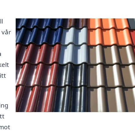
ll
 vår
a
elt
itt
ing
tt
 mot