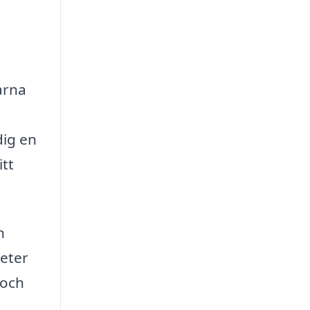
arna
dig en
itt
n
heter
 och