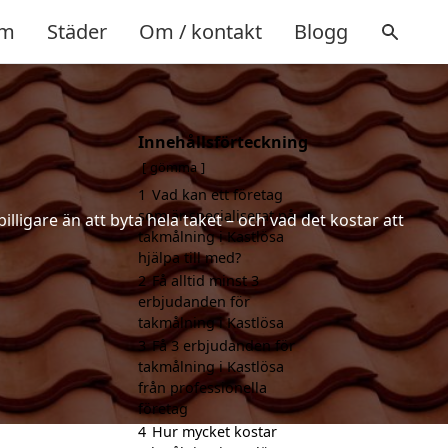
m
Städer
Om / kontakt
Blogg
Innehållsförteckning
gömma
1
Vad kan ett företag
som är specialiserat på
lligare än att byta hela taket – och vad det kostar att
takmålning i Kastlösa
hjälpa till med?
2
Få alltid minst 3
erbjudanden för
takmålning i Kastlösa
3
Få 3 erbjudanden för
takmålning i Kastlösa
från professionella
företag
4
Hur mycket kostar