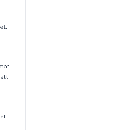
et.
 mot
att
ser