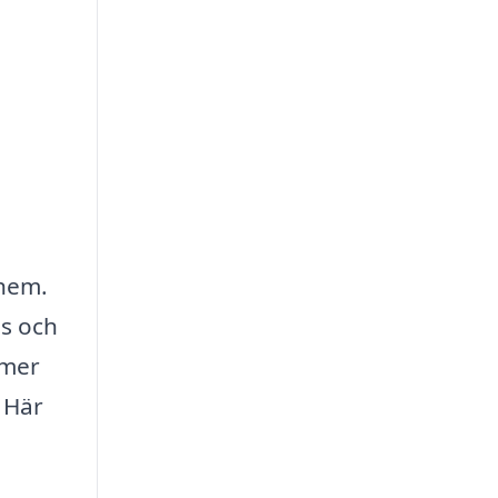
 hem.
is och
 mer
. Här