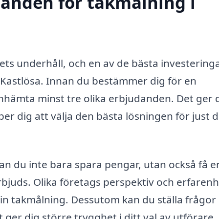
danden för takmålning i
sets underhåll, och en av de bästa investering
i Kastlösa. Innan du bestämmer dig för en
 inhämta minst tre olika erbjudanden. Det ger 
r dig att välja den bästa lösningen för just d
n du inte bara spara pengar, utan också få e
erbjuds. Olika företags perspektiv och erfaren
 din takmålning. Dessutom kan du ställa frågor
t ger dig större trygghet i ditt val av utförare.