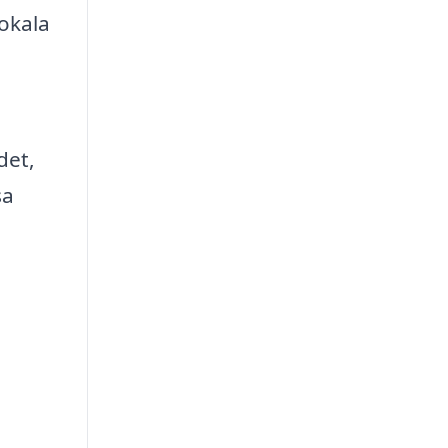
lokala
det,
sa