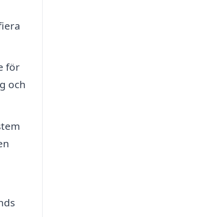
fiera
 för
rg och
ystem
en
änds