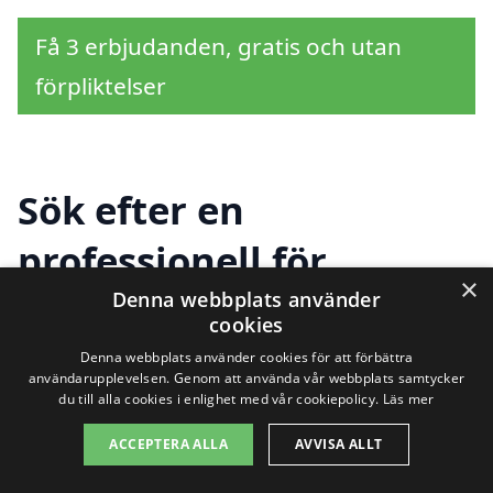
Få 3 erbjudanden, gratis och utan
förpliktelser
Sök efter en
professionell för
×
takmålning i andra
Denna webbplats använder
cookies
städer nära Hok
Denna webbplats använder cookies för att förbättra
användarupplevelsen. Genom att använda vår webbplats samtycker
du till alla cookies i enlighet med vår cookiepolicy.
Läs mer
Letar du efter hjälp med takmålning i
ACCEPTERA ALLA
AVVISA ALLT
Hok? Det kan vara en utmaning att hitta