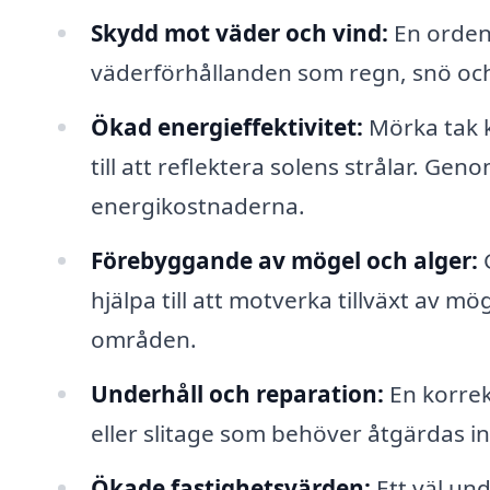
Skydd mot väder och vind:
En orden
väderförhållanden som regn, snö och U
Ökad energieffektivitet:
Mörka tak k
till att reflektera solens strålar. Gen
energikostnaderna.
Förebyggande av mögel och alger:
G
hjälpa till att motverka tillväxt av möge
områden.
Underhåll och reparation:
En korrek
eller slitage som behöver åtgärdas in
Ökade fastighetsvärden:
Ett väl un