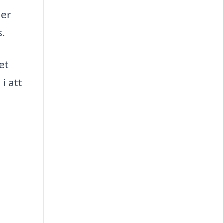
ser
s.
et
i att