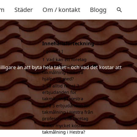
m
Städer
Om / kontakt
Blogg
Innehållsförteckning
gömma
1
Vad kan ett företag
som är specialiserat på
ligare än att byta hela taket – och vad det kostar att
takmålning i Hestra
hjälpa till med?
2
Få alltid minst 3
erbjudanden för
takmålning i Hestra
3
Få 3 erbjudanden för
takmålning i Hestra från
professionella företag
4
Hur mycket kostar
takmålning i Hestra?