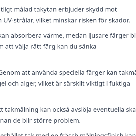
tligt målad takytan erbjuder skydd mot
V-strålar, vilket minskar risken för skador.
an absorbera värme, medan ljusare färger bi
om att välja rätt färg kan du sänka
enom att använda speciella färger kan takm
l och alger, vilket är särskilt viktigt i fuktiga
t takmålning kan också avslöja eventuella sk
nan de blir större problem.
derhållet tak med en fräsch målningsfinish ka