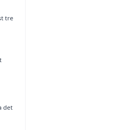
t tre
t
a det