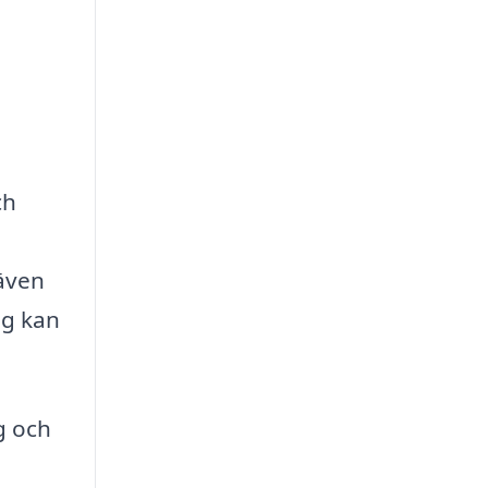
ch
 även
ag kan
g och