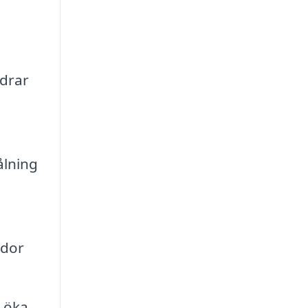
drar
ålning
ador
n öka