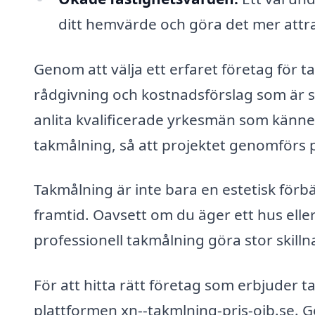
ditt hemvärde och göra det mer attrak
Genom att välja ett erfaret företag för t
rådgivning och kostnadsförslag som är sk
anlita kvalificerade yrkesmän som känner
takmålning, så att projektet genomförs på
Takmålning är inte bara en estetisk förbät
framtid. Oavsett om du äger ett hus ell
professionell takmålning göra stor skilln
För att hitta rätt företag som erbjuder 
plattformen xn--takmlning-pris-oib.se. Ge