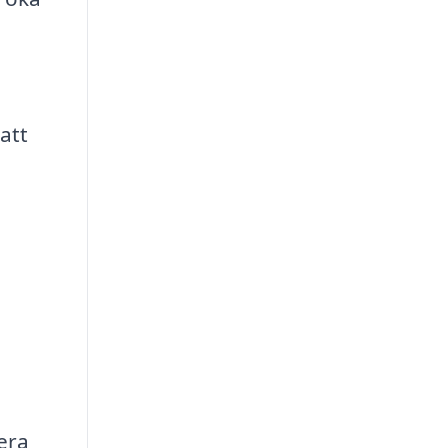
att
lera