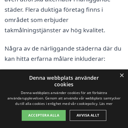
städer. Flera duktiga företag finns i
området som erbjuder
takmålningstjänster av hög kvalitet.
Några av de närliggande städerna där du
kan hitta erfarna målare inkluderar:
×
Ström
Denna webbplats använder
cookies
Krokom
Denna webbplats använder cookies för att förbättra
användarupplevelsen. Genom att använda vår webbplats samtycker
du till alla cookies i enlighet med vår cookiepolicy.
Läs mer
Sundsvall
ACCEPTERA ALLA
AVVISA ALLT
Ås