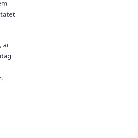
hem
ltatet
, är
idag
n.