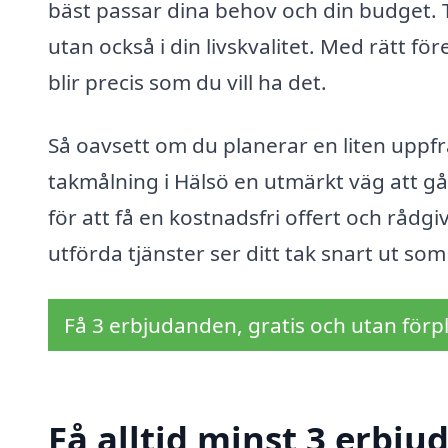
bäst passar dina behov och din budget. T
utan också i din livskvalitet. Med rätt fö
blir precis som du vill ha det.
Så oavsett om du planerar en liten uppf
takmålning i Hälsö en utmärkt väg att gå.
för att få en kostnadsfri offert och rådgi
utförda tjänster ser ditt tak snart ut so
Få 3 erbjudanden, gratis och utan förpl
Få alltid minst 3 erbju