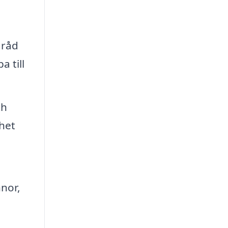
 råd
 till
ch
rhet
nor,