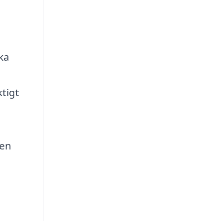
ika
ktigt
 en