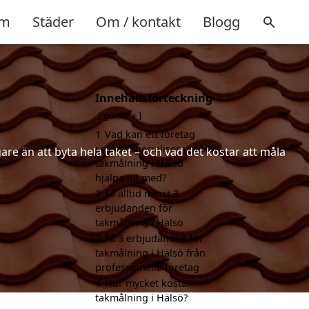
m
Städer
Om / kontakt
Blogg
Innehållsförteckning
gömma
1
Vad kan ett företag
som är specialiserat på
are än att byta hela taket – och vad det kostar att måla
takmålning i Hälsö
hjälpa till med?
2
Få alltid minst 3
erbjudanden för
takmålning i Hälsö
3
Få 3 erbjudanden för
takmålning i Hälsö från
professionella företag
4
Hur mycket kostar
takmålning i Hälsö?