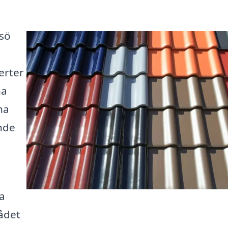
lsö
erter
na
ha
nde
a
ådet