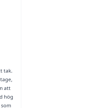
t tak.
itage,
m att
ed hög
g som