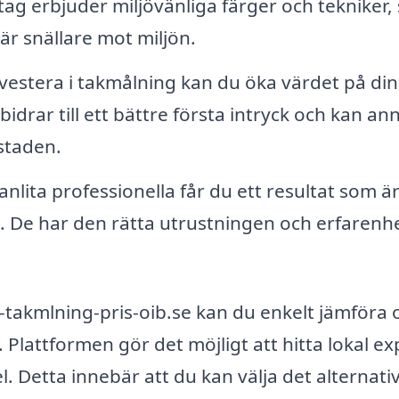
g erbjuder miljövänliga färger och tekniker,
är snällare mot miljön.
estera i takmålning kan du öka värdet på din
bidrar till ett bättre första intryck och kan an
staden.
lita professionella får du ett resultat som ä
rt. De har den rätta utrustningen och erfarenh
akmlning-pris-oib.se kan du enkelt jämföra o
Plattformen gör det möjligt att hitta lokal ex
l. Detta innebär att du kan välja det alternat