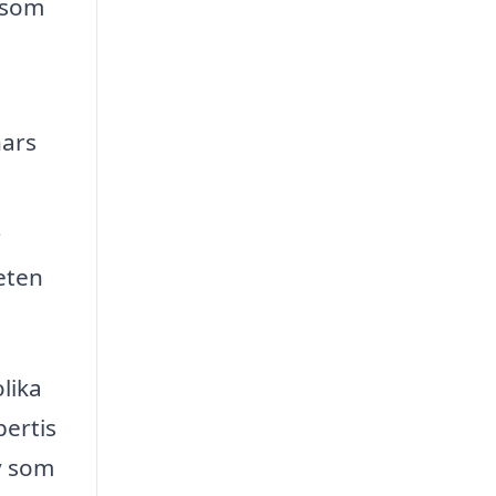
 som
nars
r
eten
lika
pertis
iv som