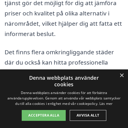
tjänst gör det möjligt för dig att jämföra
priser och kvalitet på olika alternativ i
närområdet, vilket hjälper dig att fatta ett
informerat beslut.
Det finns flera omkringliggande städer
där du också kan hitta professionella
takmålare, inklusive:
×
Denna webbplats använder
cookies
Vindeln
Denna webbplats använder cookies för att förbättra
användarupplevelsen. Genom att använda vår webbplats samtycker
Bjurholm
du till alla cookies i enlighet med vår cookiepolicy.
Läs mer
ACCEPTERA ALLA
AVVISA ALLT
Åsele