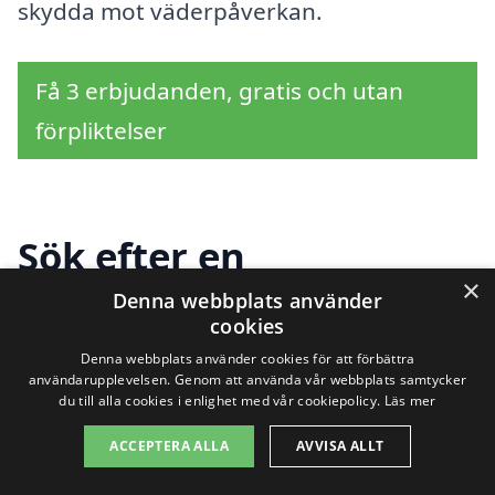
skydda mot väderpåverkan.
Få 3 erbjudanden, gratis och utan
förpliktelser
Sök efter en
×
professionell för
Denna webbplats använder
cookies
takmålning i andra
Denna webbplats använder cookies för att förbättra
användarupplevelsen. Genom att använda vår webbplats samtycker
städer nära Gusum
du till alla cookies i enlighet med vår cookiepolicy.
Läs mer
ACCEPTERA ALLA
AVVISA ALLT
Att hitta hjälp för takmålning i Gusum