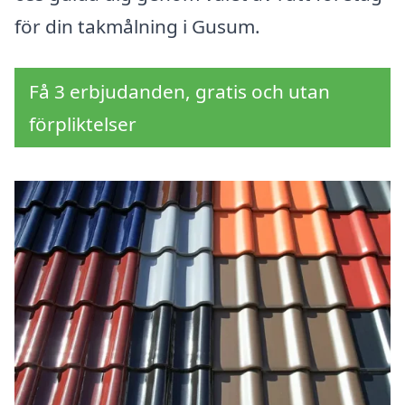
för din takmålning i Gusum.
Få 3 erbjudanden, gratis och utan
förpliktelser