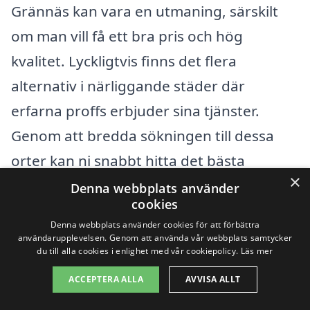
Grännäs kan vara en utmaning, särskilt
om man vill få ett bra pris och hög
kvalitet. Lyckligtvis finns det flera
alternativ i närliggande städer där
erfarna proffs erbjuder sina tjänster.
Genom att bredda sökningen till dessa
orter kan ni snabbt hitta det bästa
×
företaget för just er takmålning.
Denna webbplats använder
cookies
Denna webbplats använder cookies för att förbättra
Några av de städer ni kan överväga i
användarupplevelsen. Genom att använda vår webbplats samtycker
närheten av Grännäs inkluderar:
du till alla cookies i enlighet med vår cookiepolicy.
Läs mer
ACCEPTERA ALLA
AVVISA ALLT
Valdemarsvik