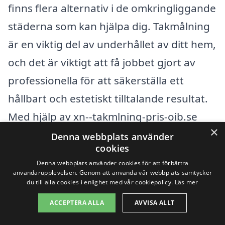
finns flera alternativ i de omkringliggande
städerna som kan hjälpa dig. Takmålning
är en viktig del av underhållet av ditt hem,
och det är viktigt att få jobbet gjort av
professionella för att säkerställa ett
hållbart och estetiskt tilltalande resultat.
Med hjälp av xn--takmlning-pris-oib.se
×
kan du enkelt få tillgång till olika företag
Denna webbplats använder
cookies
som erbjuder takmålning i ditt
Denna webbplats använder cookies för att förbättra
närområde.
användarupplevelsen. Genom att använda vår webbplats samtycker
du till alla cookies i enlighet med vår cookiepolicy.
Läs mer
Det finns många fördelar med att välja ett
ACCEPTERA ALLA
AVVISA ALLT
lokalt företag för takmålning. Du får inte