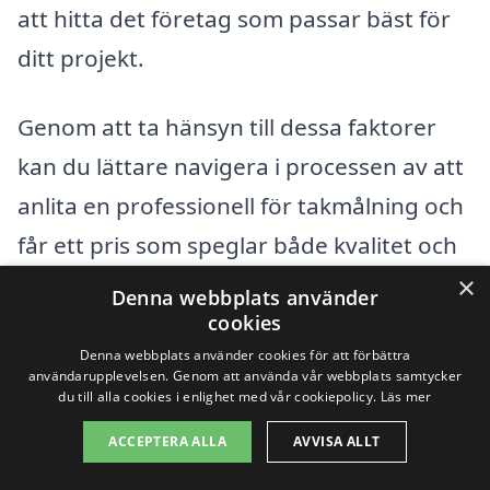
att hitta det företag som passar bäst för
ditt projekt.
Genom att ta hänsyn till dessa faktorer
kan du lättare navigera i processen av att
anlita en professionell för takmålning och
får ett pris som speglar både kvalitet och
säkerhet. Oavsett om du planerar att
×
Denna webbplats använder
måla om ett gammalt tak eller fräscha
cookies
Denna webbplats använder cookies för att förbättra
upp det med en ny färg, är det viktigt att
användarupplevelsen. Genom att använda vår webbplats samtycker
du till alla cookies i enlighet med vår cookiepolicy.
Läs mer
göra sin research och förstå de kostnader
som är involverade för att nå bästa
ACCEPTERA ALLA
AVVISA ALLT
resultat.