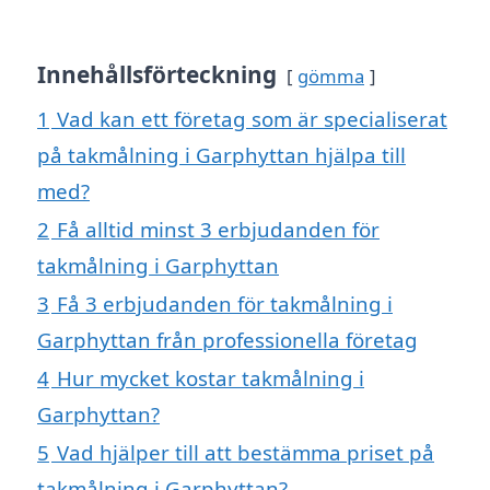
Innehållsförteckning
gömma
1
Vad kan ett företag som är specialiserat
på takmålning i Garphyttan hjälpa till
med?
2
Få alltid minst 3 erbjudanden för
takmålning i Garphyttan
3
Få 3 erbjudanden för takmålning i
Garphyttan från professionella företag
4
Hur mycket kostar takmålning i
Garphyttan?
5
Vad hjälper till att bestämma priset på
takmålning i Garphyttan?