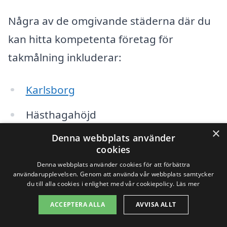
Några av de omgivande städerna där du
kan hitta kompetenta företag för
takmålning inkluderar:
Karlsborg
Hästhagahöjd
×
Denna webbplats använder
Töreboda
cookies
Undenäs
Denna webbplats använder cookies för att förbättra
användarupplevelsen. Genom att använda vår webbplats samtycker
du till alla cookies i enlighet med vår cookiepolicy.
Läs mer
Laxå
ACCEPTERA ALLA
AVVISA ALLT
Skaraborg