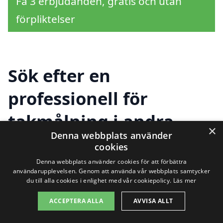
Få 3 erbjudanden, gratis och utan
förpliktelser
Sök efter en
professionell för
takmålning i andra
×
Denna webbplats använder
städer nära Eringsboda
cookies
Denna webbplats använder cookies för att förbättra
användarupplevelsen. Genom att använda vår webbplats samtycker
du till alla cookies i enlighet med vår cookiepolicy.
Läs mer
Att hitta rätt hjälp för takmålning i
Eringsboda kan vara en utmaning, men
ACCEPTERA ALLA
AVVISA ALLT
du behöver inte oroa dig. Det finns