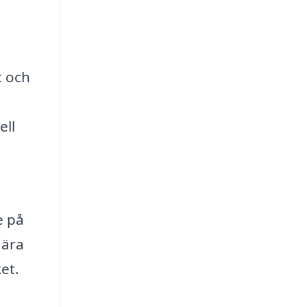
u
t och
ell
e på
gära
et.