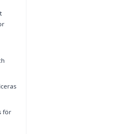
t
or
ch
iceras
 för