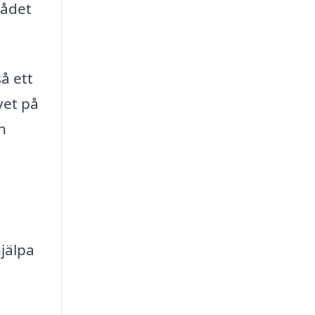
rådet
å ett
vet på
n
jälpa