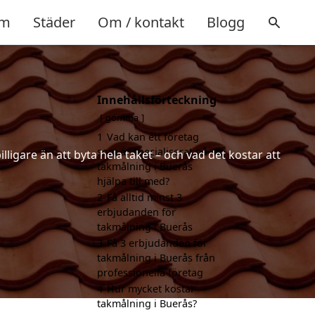
m
Städer
Om / kontakt
Blogg
Innehållsförteckning
gömma
1
Vad kan ett företag
som är specialiserat på
ligare än att byta hela taket – och vad det kostar att
takmålning i Buerås
hjälpa till med?
2
Få alltid minst 3
erbjudanden för
takmålning i Buerås
3
Få 3 erbjudanden för
takmålning i Buerås från
professionella företag
4
Hur mycket kostar
takmålning i Buerås?