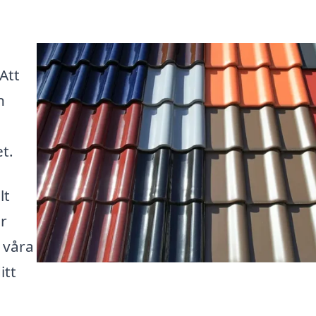
 Att
n
et.
lt
er
 våra
itt