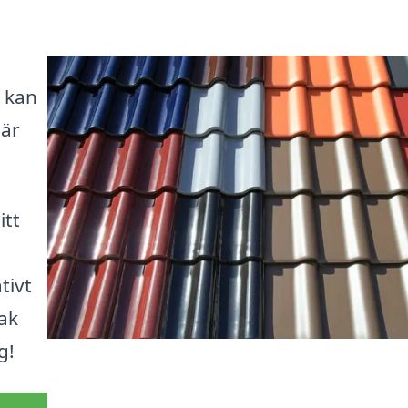
r kan
bär
itt
tivt
tak
g!