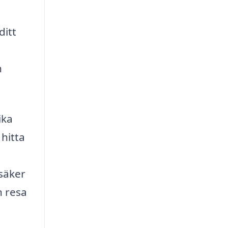
ditt
n
ika
 hitta
säker
n resa