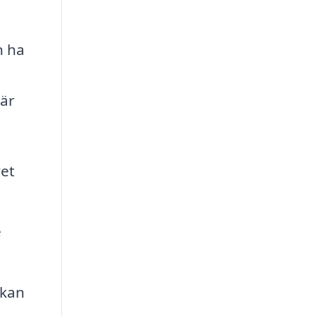
n ha
 är
vet
e
 kan