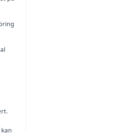
öring
al
rt.
m kan