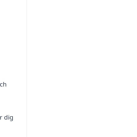
och
r dig