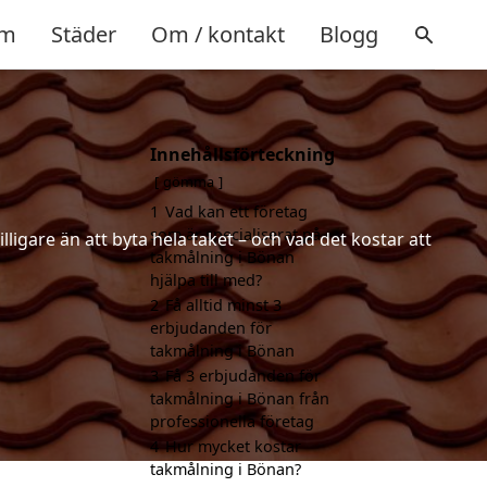
m
Städer
Om / kontakt
Blogg
Innehållsförteckning
gömma
1
Vad kan ett företag
som är specialiserat på
ligare än att byta hela taket – och vad det kostar att
takmålning i Bönan
hjälpa till med?
2
Få alltid minst 3
erbjudanden för
takmålning i Bönan
3
Få 3 erbjudanden för
takmålning i Bönan från
professionella företag
4
Hur mycket kostar
takmålning i Bönan?