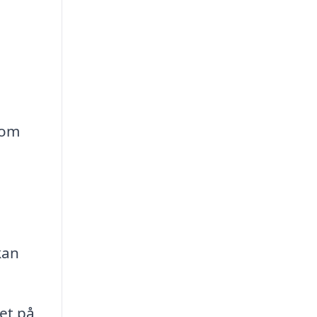
 om
kan
et på