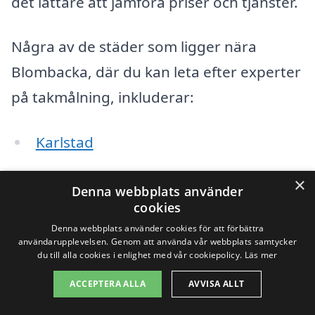
det lättare att jämföra priser och tjänster.
Några av de städer som ligger nära
Blombacka, där du kan leta efter experter
på takmålning, inkluderar:
Karlstad
Grums
×
Denna webbplats använder
cookies
Kil
Denna webbplats använder cookies för att förbättra
användarupplevelsen. Genom att använda vår webbplats samtycker
Hagfors
du till alla cookies i enlighet med vår cookiepolicy.
Läs mer
Munkfors
ACCEPTERA ALLA
AVVISA ALLT