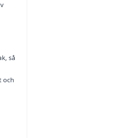
av
ak, så
t och