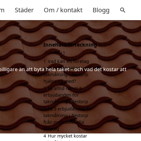
m
Städer
Om / kontakt
Blogg
Innehållsförteckning
gömma
1
Vad kan ett företag
som är specialiserat på
lligare än att byta hela taket – och vad det kostar att
takmålning i Bestorp
hjälpa till med?
2
Få alltid minst 3
erbjudanden för
takmålning i Bestorp
3
Få 3 erbjudanden för
takmålning i Bestorp
från professionella
företag
4
Hur mycket kostar