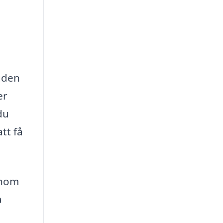
ngden
er
du
tt få
enom
a