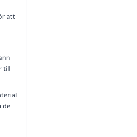
ör att
rann
till
terial
m de