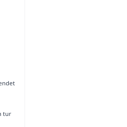
eendet
a
n tur