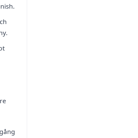
inish.
och
ny.
ot
re
llgång