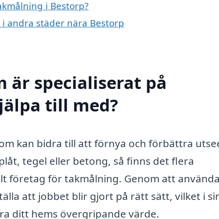
takmålning i Bestorp?
g i andra städer nära Bestorp
 är specialiserat på
älpa till med?
som kan bidra till att förnya och förbättra uts
låt, tegel eller betong, så finns det flera
nellt företag för takmålning. Genom att använd
 att jobbet blir gjort på rätt sätt, vilket i si
tra ditt hems övergripande värde.