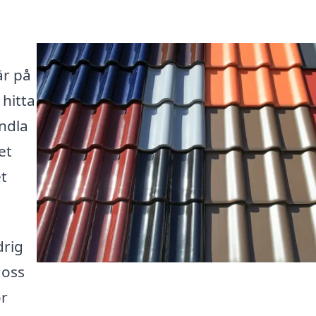
är på
 hitta
ndla
et
et
drig
 oss
ör