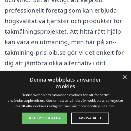
professionellt företag som kan erbjuda
högkvalitativa tjänster och produkter för
takmålningsprojektet. Att hitta rätt hjälp
kan vara en utmaning, men här på xn--
takmlning-pris-oib.se gör vi det enkelt för
dig att jämföra olika alternativ i ditt
närområde.
×
Denna webbplats använder
cookies
Förutom att ge dig information om
Denna webbplats använder cookies för att förbättra
användarupplevelsen. Genom att använda vår webbplats samtycker
takmålningens fördelar, kommer vi att
du till alla cookies i enlighet med vår cookiepolicy.
Läs mer
hjälpa dig att kontakta företag i områden
ACCEPTERA ALLA
AVVISA ALLT
omkring Bengtsheden. Här är några av de